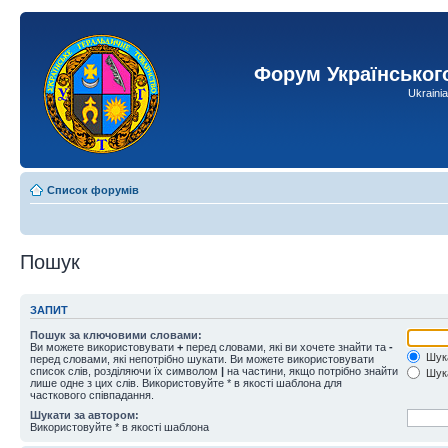
Форум Українськог
Ukraini
Список форумів
Пошук
ЗАПИТ
Пошук за ключовими словами:
Ви можете використовувати
+
перед словами, які ви хочете знайти та
-
Шука
перед словами, які непотрібно шукати. Ви можете використовувати
список слів, розділяючи їх символом
|
на частини, якщо потрібно знайти
Шука
лише одне з цих слів. Використовуйте * в якості шаблона для
часткового співпадання.
Шукати за автором:
Використовуйте * в якості шаблона