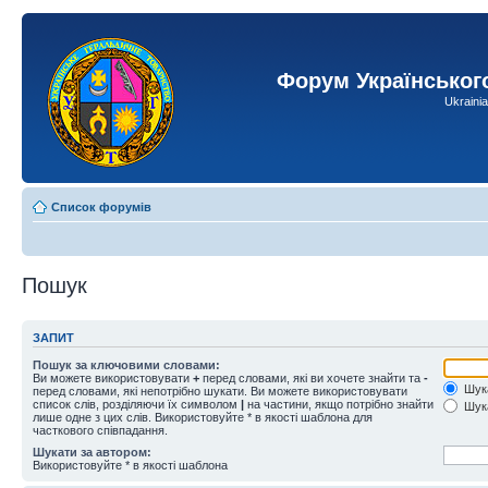
Форум Українськог
Ukraini
Список форумів
Пошук
ЗАПИТ
Пошук за ключовими словами:
Ви можете використовувати
+
перед словами, які ви хочете знайти та
-
Шука
перед словами, які непотрібно шукати. Ви можете використовувати
список слів, розділяючи їх символом
|
на частини, якщо потрібно знайти
Шука
лише одне з цих слів. Використовуйте * в якості шаблона для
часткового співпадання.
Шукати за автором:
Використовуйте * в якості шаблона