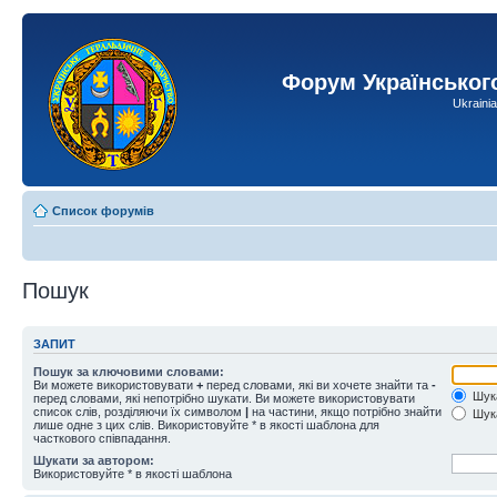
Форум Українськог
Ukraini
Список форумів
Пошук
ЗАПИТ
Пошук за ключовими словами:
Ви можете використовувати
+
перед словами, які ви хочете знайти та
-
Шука
перед словами, які непотрібно шукати. Ви можете використовувати
список слів, розділяючи їх символом
|
на частини, якщо потрібно знайти
Шука
лише одне з цих слів. Використовуйте * в якості шаблона для
часткового співпадання.
Шукати за автором:
Використовуйте * в якості шаблона