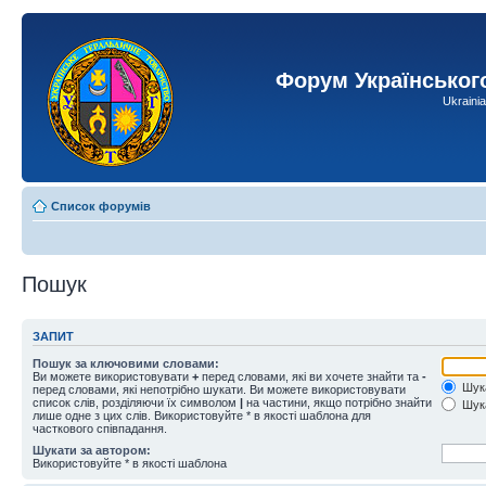
Форум Українськог
Ukraini
Список форумів
Пошук
ЗАПИТ
Пошук за ключовими словами:
Ви можете використовувати
+
перед словами, які ви хочете знайти та
-
Шука
перед словами, які непотрібно шукати. Ви можете використовувати
список слів, розділяючи їх символом
|
на частини, якщо потрібно знайти
Шука
лише одне з цих слів. Використовуйте * в якості шаблона для
часткового співпадання.
Шукати за автором:
Використовуйте * в якості шаблона