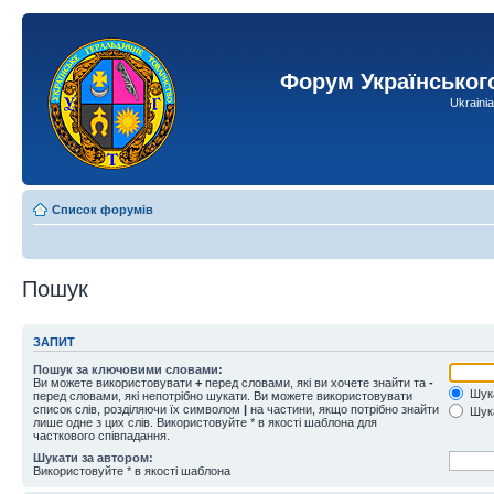
Форум Українськог
Ukraini
Список форумів
Пошук
ЗАПИТ
Пошук за ключовими словами:
Ви можете використовувати
+
перед словами, які ви хочете знайти та
-
Шука
перед словами, які непотрібно шукати. Ви можете використовувати
список слів, розділяючи їх символом
|
на частини, якщо потрібно знайти
Шука
лише одне з цих слів. Використовуйте * в якості шаблона для
часткового співпадання.
Шукати за автором:
Використовуйте * в якості шаблона