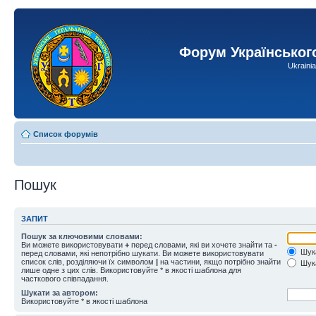
Форум Українськог
Ukraini
Список форумів
Пошук
ЗАПИТ
Пошук за ключовими словами:
Ви можете використовувати
+
перед словами, які ви хочете знайти та
-
Шука
перед словами, які непотрібно шукати. Ви можете використовувати
список слів, розділяючи їх символом
|
на частини, якщо потрібно знайти
Шука
лише одне з цих слів. Використовуйте * в якості шаблона для
часткового співпадання.
Шукати за автором:
Використовуйте * в якості шаблона