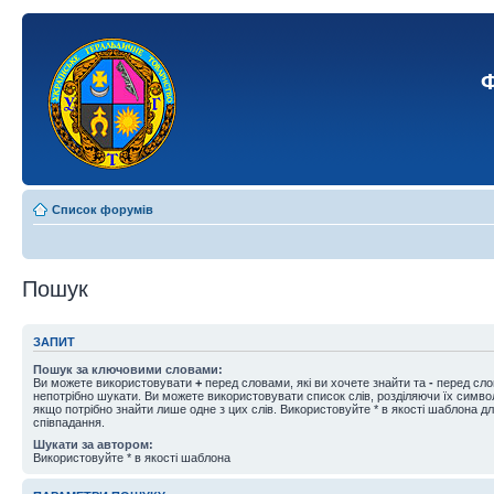
Ф
Список форумів
Пошук
ЗАПИТ
Пошук за ключовими словами:
Ви можете використовувати
+
перед словами, які ви хочете знайти та
-
перед слов
непотрібно шукати. Ви можете використовувати список слів, розділяючи їх симв
якщо потрібно знайти лише одне з цих слів. Використовуйте * в якості шаблона д
співпадання.
Шукати за автором:
Використовуйте * в якості шаблона