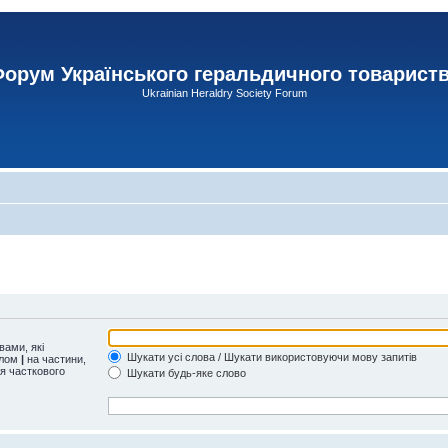
орум Українського геральдичного товарист
Ukrainian Heraldry Society Forum
ами, які
Шукати усі слова / Шукати використовуючи мову запитів
олом
|
на частини,
ля часткового
Шукати будь-яке слово