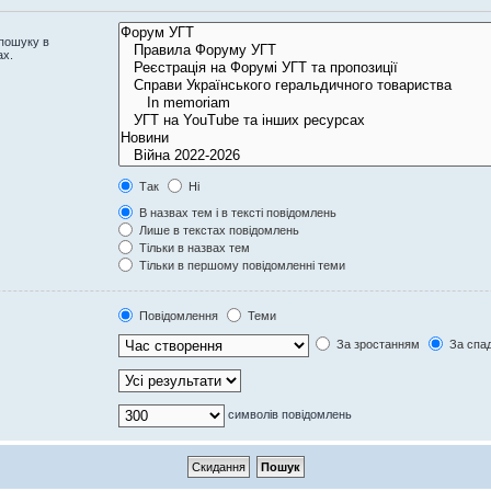
 пошуку в
ах.
Так
Ні
В назвах тем і в тексті повідомлень
Лише в текстах повідомлень
Тільки в назвах тем
Тільки в першому повідомленні теми
Повідомлення
Теми
За зростанням
За спа
символів повідомлень