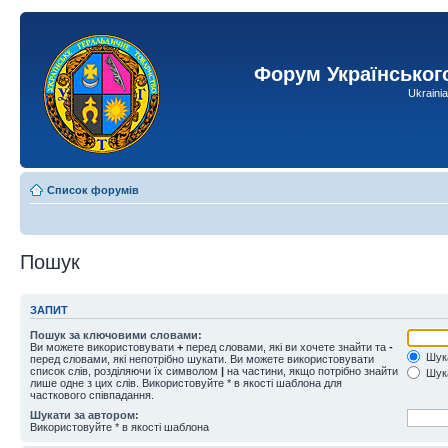
Форум Українськог
Ukraini
Список форумів
Пошук
ЗАПИТ
Пошук за ключовими словами:
Ви можете використовувати
+
перед словами, які ви хочете знайти та
-
Шука
перед словами, які непотрібно шукати. Ви можете використовувати
список слів, розділяючи їх символом
|
на частини, якщо потрібно знайти
Шука
лише одне з цих слів. Використовуйте * в якості шаблона для
часткового співпадання.
Шукати за автором:
Використовуйте * в якості шаблона