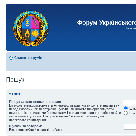
Форум Українськог
Ukraini
Список форумів
Пошук
ЗАПИТ
Пошук за ключовими словами:
Ви можете використовувати
+
перед словами, які ви хочете знайти та
-
Шука
перед словами, які непотрібно шукати. Ви можете використовувати
список слів, розділяючи їх символом
|
на частини, якщо потрібно знайти
Шука
лише одне з цих слів. Використовуйте * в якості шаблона для
часткового співпадання.
Шукати за автором:
Використовуйте * в якості шаблона