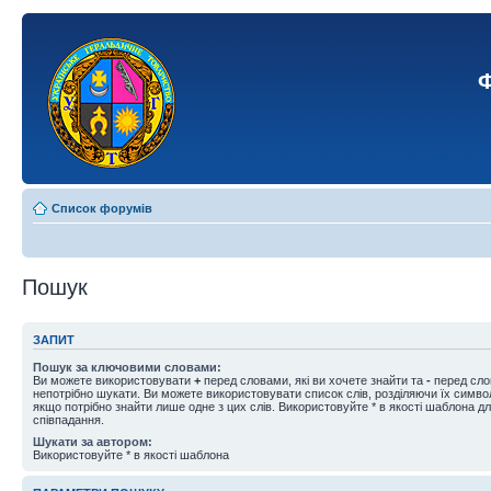
Ф
Список форумів
Пошук
ЗАПИТ
Пошук за ключовими словами:
Ви можете використовувати
+
перед словами, які ви хочете знайти та
-
перед слов
непотрібно шукати. Ви можете використовувати список слів, розділяючи їх симв
якщо потрібно знайти лише одне з цих слів. Використовуйте * в якості шаблона д
співпадання.
Шукати за автором:
Використовуйте * в якості шаблона