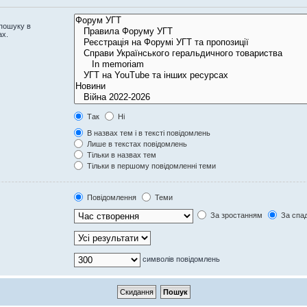
 пошуку в
ах.
Так
Ні
В назвах тем і в тексті повідомлень
Лише в текстах повідомлень
Тільки в назвах тем
Тільки в першому повідомленні теми
Повідомлення
Теми
За зростанням
За спа
символів повідомлень