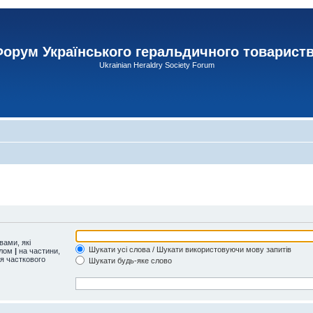
орум Українського геральдичного товарист
Ukrainian Heraldry Society Forum
ами, які
Шукати усі слова / Шукати використовуючи мову запитів
олом
|
на частини,
ля часткового
Шукати будь-яке слово