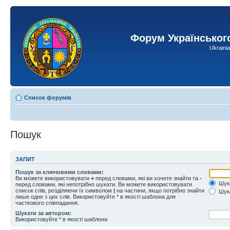
Форум Українськог
Ukraini
Список форумів
Пошук
ЗАПИТ
Пошук за ключовими словами:
Ви можете використовувати
+
перед словами, які ви хочете знайти та
-
Шука
перед словами, які непотрібно шукати. Ви можете використовувати
список слів, розділяючи їх символом
|
на частини, якщо потрібно знайти
Шука
лише одне з цих слів. Використовуйте * в якості шаблона для
часткового співпадання.
Шукати за автором:
Використовуйте * в якості шаблона