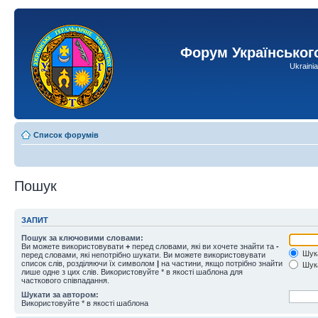
Форум Українськог
Ukraini
Список форумів
Пошук
ЗАПИТ
Пошук за ключовими словами:
Ви можете використовувати
+
перед словами, які ви хочете знайти та
-
Шука
перед словами, які непотрібно шукати. Ви можете використовувати
список слів, розділяючи їх символом
|
на частини, якщо потрібно знайти
Шука
лише одне з цих слів. Використовуйте * в якості шаблона для
часткового співпадання.
Шукати за автором:
Використовуйте * в якості шаблона