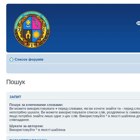
Ф
Список форумів
Пошук
ЗАПИТ
Пошук за ключовими словами:
Ви можете використовувати
+
перед словами, які ви хочете знайти та
-
перед слов
непотрібно шукати. Ви можете використовувати список слів, розділяючи їх симв
якщо потрібно знайти лише одне з цих слів. Використовуйте * в якості шаблона д
співпадання.
Шукати за автором:
Використовуйте * в якості шаблона