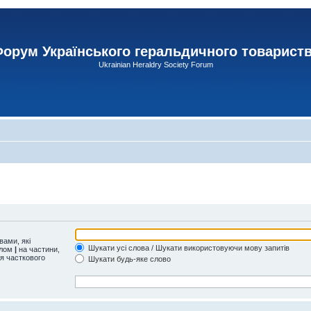
орум Українського геральдичного товарист
Ukrainian Heraldry Society Forum
ами, які
Шукати усі слова / Шукати використовуючи мову запитів
олом
|
на частини,
ля часткового
Шукати будь-яке слово