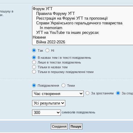
 пошуку в
ах.
Так
Ні
В назвах тем і в тексті повідомлень
Лише в текстах повідомлень
Тільки в назвах тем
Тільки в першому повідомленні теми
Повідомлення
Теми
За зростанням
За спа
символів повідомлень