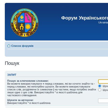
Форум Українськог
Ukraini
Список форумів
Пошук
ЗАПИТ
Пошук за ключовими словами:
Ви можете використовувати
+
перед словами, які ви хочете знайти та
-
Шука
перед словами, які непотрібно шукати. Ви можете використовувати
список слів, розділяючи їх символом
|
на частини, якщо потрібно знайти
Шука
лише одне з цих слів. Використовуйте * в якості шаблона для
часткового співпадання.
Шукати за автором:
Використовуйте * в якості шаблона