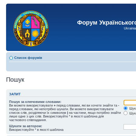
Форум Українськог
Ukraini
Список форумів
Пошук
ЗАПИТ
Пошук за ключовими словами:
Ви можете використовувати
+
перед словами, які ви хочете знайти та
-
Шука
перед словами, які непотрібно шукати. Ви можете використовувати
список слів, розділяючи їх символом
|
на частини, якщо потрібно знайти
Шука
лише одне з цих слів. Використовуйте * в якості шаблона для
часткового співпадання.
Шукати за автором:
Використовуйте * в якості шаблона