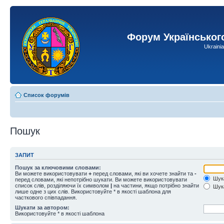
Форум Українськог
Ukraini
Список форумів
Пошук
ЗАПИТ
Пошук за ключовими словами:
Ви можете використовувати
+
перед словами, які ви хочете знайти та
-
Шука
перед словами, які непотрібно шукати. Ви можете використовувати
список слів, розділяючи їх символом
|
на частини, якщо потрібно знайти
Шука
лише одне з цих слів. Використовуйте * в якості шаблона для
часткового співпадання.
Шукати за автором:
Використовуйте * в якості шаблона