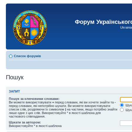
Форум Українськог
Ukraini
Список форумів
Пошук
ЗАПИТ
Пошук за ключовими словами:
Ви можете використовувати
+
перед словами, які ви хочете знайти та
-
Шука
перед словами, які непотрібно шукати. Ви можете використовувати
список слів, розділяючи їх символом
|
на частини, якщо потрібно знайти
Шука
лише одне з цих слів. Використовуйте * в якості шаблона для
часткового співпадання.
Шукати за автором:
Використовуйте * в якості шаблона