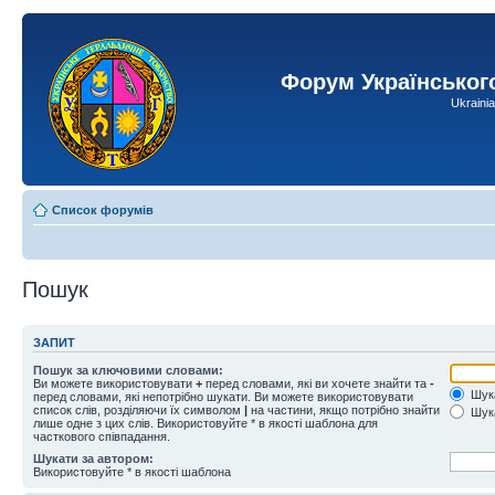
Форум Українськог
Ukraini
Список форумів
Пошук
ЗАПИТ
Пошук за ключовими словами:
Ви можете використовувати
+
перед словами, які ви хочете знайти та
-
Шука
перед словами, які непотрібно шукати. Ви можете використовувати
список слів, розділяючи їх символом
|
на частини, якщо потрібно знайти
Шука
лише одне з цих слів. Використовуйте * в якості шаблона для
часткового співпадання.
Шукати за автором:
Використовуйте * в якості шаблона