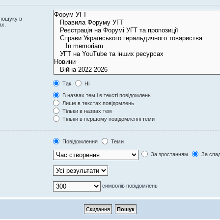
 пошуку в
ах.
Так
Ні
В назвах тем і в тексті повідомлень
Лише в текстах повідомлень
Тільки в назвах тем
Тільки в першому повідомленні теми
Повідомлення
Теми
За зростанням
За спа
символів повідомлень