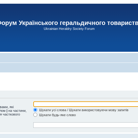
орум Українського геральдичного товарист
Ukrainian Heraldry Society Forum
ами, які
Шукати усі слова / Шукати використовуючи мову запитів
олом
|
на частини,
ля часткового
Шукати будь-яке слово