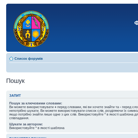
Ф
Список форумів
Пошук
ЗАПИТ
Пошук за ключовими словами:
Ви можете використовувати
+
перед словами, які ви хочете знайти та
-
перед слов
непотрібно шукати. Ви можете використовувати список слів, розділяючи їх симв
якщо потрібно знайти лише одне з цих слів. Використовуйте * в якості шаблона д
співпадання.
Шукати за автором:
Використовуйте * в якості шаблона