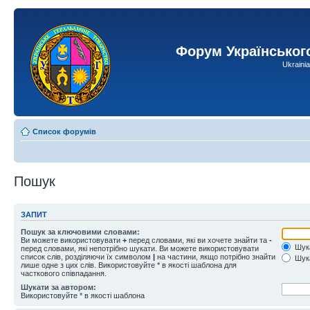
Форум Українськог
Ukraini
Список форумів
Пошук
ЗАПИТ
Пошук за ключовими словами:
Ви можете використовувати
+
перед словами, які ви хочете знайти та
-
Шука
перед словами, які непотрібно шукати. Ви можете використовувати
список слів, розділяючи їх символом
|
на частини, якщо потрібно знайти
Шука
лише одне з цих слів. Використовуйте * в якості шаблона для
часткового співпадання.
Шукати за автором:
Використовуйте * в якості шаблона