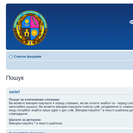
Ф
Список форумів
Пошук
ЗАПИТ
Пошук за ключовими словами:
Ви можете використовувати
+
перед словами, які ви хочете знайти та
-
перед слов
непотрібно шукати. Ви можете використовувати список слів, розділяючи їх симв
якщо потрібно знайти лише одне з цих слів. Використовуйте * в якості шаблона д
співпадання.
Шукати за автором:
Використовуйте * в якості шаблона