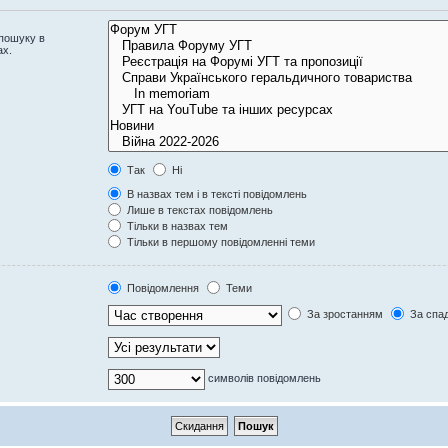
 пошуку в
ах.
Так
Ні
В назвах тем і в тексті повідомлень
Лише в текстах повідомлень
Тільки в назвах тем
Тільки в першому повідомленні теми
Повідомлення
Теми
За зростанням
За спа
символів повідомлень