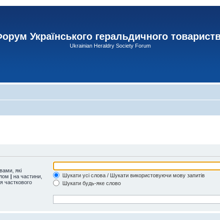
орум Українського геральдичного товарист
Ukrainian Heraldry Society Forum
ами, які
Шукати усі слова / Шукати використовуючи мову запитів
олом
|
на частини,
ля часткового
Шукати будь-яке слово