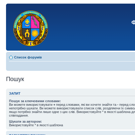
Ф
Список форумів
Пошук
ЗАПИТ
Пошук за ключовими словами:
Ви можете використовувати
+
перед словами, які ви хочете знайти та
-
перед слов
непотрібно шукати. Ви можете використовувати список слів, розділяючи їх симв
якщо потрібно знайти лише одне з цих слів. Використовуйте * в якості шаблона д
співпадання.
Шукати за автором:
Використовуйте * в якості шаблона