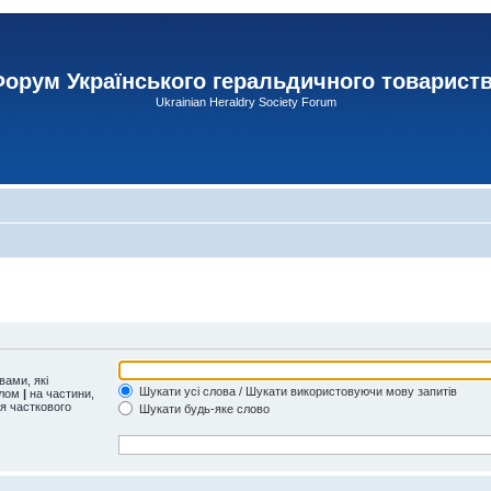
орум Українського геральдичного товарист
Ukrainian Heraldry Society Forum
ами, які
Шукати усі слова / Шукати використовуючи мову запитів
олом
|
на частини,
ля часткового
Шукати будь-яке слово