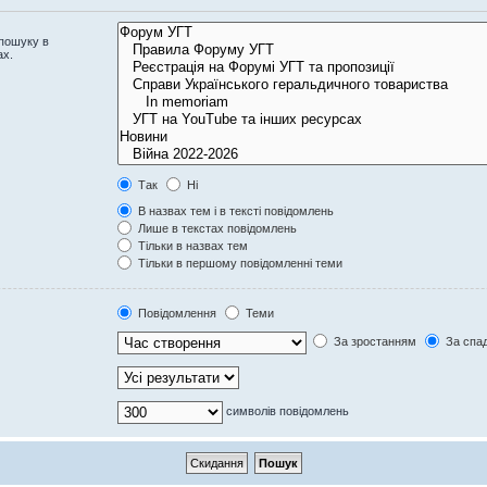
 пошуку в
ах.
Так
Ні
В назвах тем і в тексті повідомлень
Лише в текстах повідомлень
Тільки в назвах тем
Тільки в першому повідомленні теми
Повідомлення
Теми
За зростанням
За спа
символів повідомлень