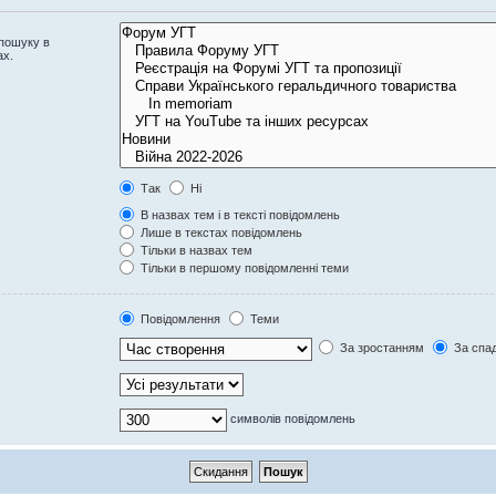
 пошуку в
ах.
Так
Ні
В назвах тем і в тексті повідомлень
Лише в текстах повідомлень
Тільки в назвах тем
Тільки в першому повідомленні теми
Повідомлення
Теми
За зростанням
За спа
символів повідомлень