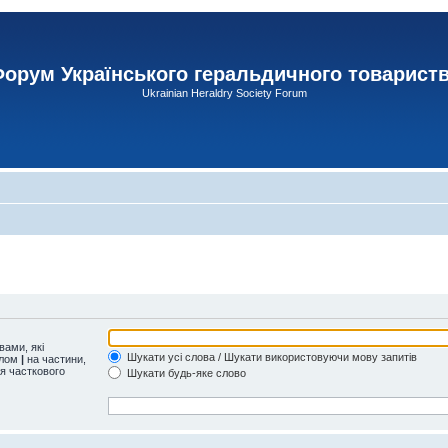
орум Українського геральдичного товарист
Ukrainian Heraldry Society Forum
ами, які
Шукати усі слова / Шукати використовуючи мову запитів
олом
|
на частини,
ля часткового
Шукати будь-яке слово