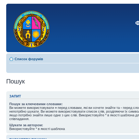
Ф
Список форумів
Пошук
ЗАПИТ
Пошук за ключовими словами:
Ви можете використовувати
+
перед словами, які ви хочете знайти та
-
перед слов
непотрібно шукати. Ви можете використовувати список слів, розділяючи їх симв
якщо потрібно знайти лише одне з цих слів. Використовуйте * в якості шаблона д
співпадання.
Шукати за автором:
Використовуйте * в якості шаблона