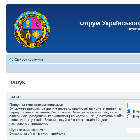
Форум Українськог
Ukraini
Список форумів
Пошук
ЗАПИТ
Пошук за ключовими словами:
Ви можете використовувати
+
перед словами, які ви хочете знайти та
-
Шука
перед словами, які непотрібно шукати. Ви можете використовувати
список слів, розділяючи їх символом
|
на частини, якщо потрібно знайти
Шука
лише одне з цих слів. Використовуйте * в якості шаблона для
часткового співпадання.
Шукати за автором:
Використовуйте * в якості шаблона