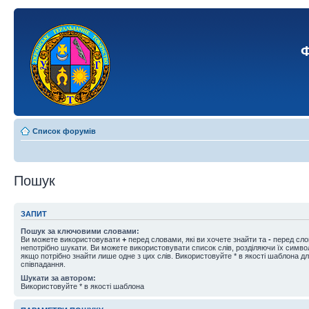
Ф
Список форумів
Пошук
ЗАПИТ
Пошук за ключовими словами:
Ви можете використовувати
+
перед словами, які ви хочете знайти та
-
перед слов
непотрібно шукати. Ви можете використовувати список слів, розділяючи їх симв
якщо потрібно знайти лише одне з цих слів. Використовуйте * в якості шаблона д
співпадання.
Шукати за автором:
Використовуйте * в якості шаблона