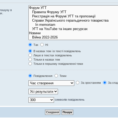
 пошуку в
ах.
Так
Ні
В назвах тем і в тексті повідомлень
Лише в текстах повідомлень
Тільки в назвах тем
Тільки в першому повідомленні теми
Повідомлення
Теми
За зростанням
За спа
символів повідомлень