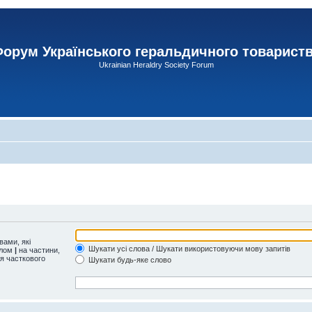
орум Українського геральдичного товарист
Ukrainian Heraldry Society Forum
ами, які
Шукати усі слова / Шукати використовуючи мову запитів
олом
|
на частини,
ля часткового
Шукати будь-яке слово