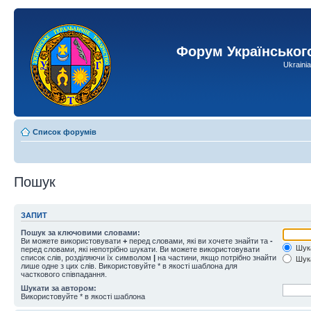
Форум Українськог
Ukraini
Список форумів
Пошук
ЗАПИТ
Пошук за ключовими словами:
Ви можете використовувати
+
перед словами, які ви хочете знайти та
-
Шука
перед словами, які непотрібно шукати. Ви можете використовувати
список слів, розділяючи їх символом
|
на частини, якщо потрібно знайти
Шука
лише одне з цих слів. Використовуйте * в якості шаблона для
часткового співпадання.
Шукати за автором:
Використовуйте * в якості шаблона