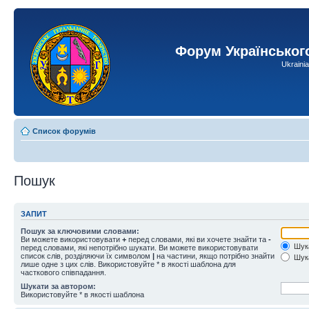
Форум Українськог
Ukraini
Список форумів
Пошук
ЗАПИТ
Пошук за ключовими словами:
Ви можете використовувати
+
перед словами, які ви хочете знайти та
-
Шука
перед словами, які непотрібно шукати. Ви можете використовувати
список слів, розділяючи їх символом
|
на частини, якщо потрібно знайти
Шука
лише одне з цих слів. Використовуйте * в якості шаблона для
часткового співпадання.
Шукати за автором:
Використовуйте * в якості шаблона