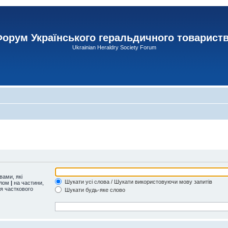
орум Українського геральдичного товарист
Ukrainian Heraldry Society Forum
ами, які
Шукати усі слова / Шукати використовуючи мову запитів
олом
|
на частини,
ля часткового
Шукати будь-яке слово