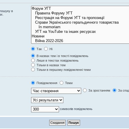
 пошуку в
ах.
Так
Ні
В назвах тем і в тексті повідомлень
Лише в текстах повідомлень
Тільки в назвах тем
Тільки в першому повідомленні теми
Повідомлення
Теми
За зростанням
За спа
символів повідомлень