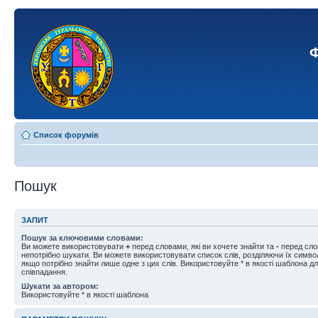
Ф
Список форумів
Пошук
ЗАПИТ
Пошук за ключовими словами:
Ви можете використовувати
+
перед словами, які ви хочете знайти та
-
перед слов
непотрібно шукати. Ви можете використовувати список слів, розділяючи їх симв
якщо потрібно знайти лише одне з цих слів. Використовуйте * в якості шаблона д
співпадання.
Шукати за автором:
Використовуйте * в якості шаблона