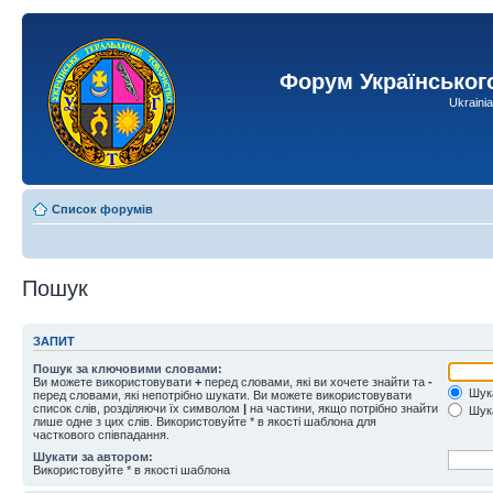
Форум Українськог
Ukraini
Список форумів
Пошук
ЗАПИТ
Пошук за ключовими словами:
Ви можете використовувати
+
перед словами, які ви хочете знайти та
-
Шука
перед словами, які непотрібно шукати. Ви можете використовувати
список слів, розділяючи їх символом
|
на частини, якщо потрібно знайти
Шука
лише одне з цих слів. Використовуйте * в якості шаблона для
часткового співпадання.
Шукати за автором:
Використовуйте * в якості шаблона