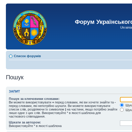
Форум Українськог
Ukraini
Список форумів
Пошук
ЗАПИТ
Пошук за ключовими словами:
Ви можете використовувати
+
перед словами, які ви хочете знайти та
-
Шука
перед словами, які непотрібно шукати. Ви можете використовувати
список слів, розділяючи їх символом
|
на частини, якщо потрібно знайти
Шука
лише одне з цих слів. Використовуйте * в якості шаблона для
часткового співпадання.
Шукати за автором:
Використовуйте * в якості шаблона