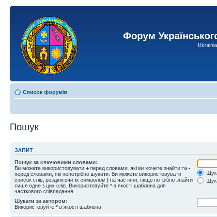
Форум Українськог
Ukraini
Список форумів
Пошук
ЗАПИТ
Пошук за ключовими словами:
Ви можете використовувати
+
перед словами, які ви хочете знайти та
-
Шука
перед словами, які непотрібно шукати. Ви можете використовувати
список слів, розділяючи їх символом
|
на частини, якщо потрібно знайти
Шука
лише одне з цих слів. Використовуйте * в якості шаблона для
часткового співпадання.
Шукати за автором:
Використовуйте * в якості шаблона