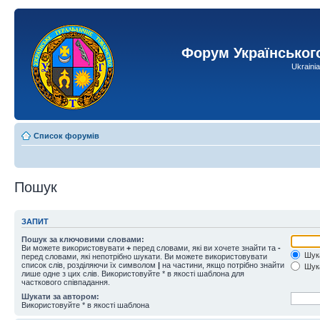
Форум Українськог
Ukraini
Список форумів
Пошук
ЗАПИТ
Пошук за ключовими словами:
Ви можете використовувати
+
перед словами, які ви хочете знайти та
-
Шука
перед словами, які непотрібно шукати. Ви можете використовувати
список слів, розділяючи їх символом
|
на частини, якщо потрібно знайти
Шука
лише одне з цих слів. Використовуйте * в якості шаблона для
часткового співпадання.
Шукати за автором:
Використовуйте * в якості шаблона