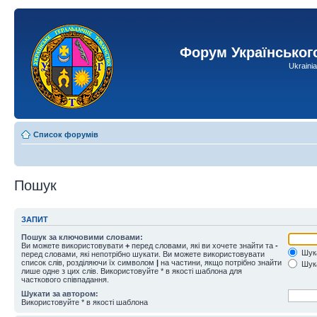
Форум Українськог
Ukraini
Список форумів
Пошук
ЗАПИТ
Пошук за ключовими словами:
Ви можете використовувати
+
перед словами, які ви хочете знайти та
-
Шука
перед словами, які непотрібно шукати. Ви можете використовувати
список слів, розділяючи їх символом
|
на частини, якщо потрібно знайти
Шука
лише одне з цих слів. Використовуйте * в якості шаблона для
часткового співпадання.
Шукати за автором:
Використовуйте * в якості шаблона