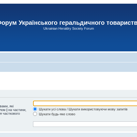
орум Українського геральдичного товарист
Ukrainian Heraldry Society Forum
ами, які
Шукати усі слова / Шукати використовуючи мову запитів
олом
|
на частини,
ля часткового
Шукати будь-яке слово