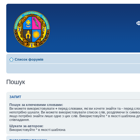
Ф
Список форумів
Пошук
ЗАПИТ
Пошук за ключовими словами:
Ви можете використовувати
+
перед словами, які ви хочете знайти та
-
перед слов
непотрібно шукати. Ви можете використовувати список слів, розділяючи їх симв
якщо потрібно знайти лише одне з цих слів. Використовуйте * в якості шаблона д
співпадання.
Шукати за автором:
Використовуйте * в якості шаблона