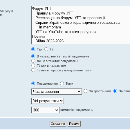
 пошуку в
ах.
Так
Ні
В назвах тем і в тексті повідомлень
Лише в текстах повідомлень
Тільки в назвах тем
Тільки в першому повідомленні теми
Повідомлення
Теми
За зростанням
За спа
символів повідомлень