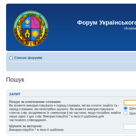
Форум Українськог
Ukraini
Список форумів
Пошук
ЗАПИТ
Пошук за ключовими словами:
Ви можете використовувати
+
перед словами, які ви хочете знайти та
-
Шука
перед словами, які непотрібно шукати. Ви можете використовувати
список слів, розділяючи їх символом
|
на частини, якщо потрібно знайти
Шука
лише одне з цих слів. Використовуйте * в якості шаблона для
часткового співпадання.
Шукати за автором:
Використовуйте * в якості шаблона