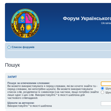
Форум Українськог
Ukraini
Список форумів
Пошук
ЗАПИТ
Пошук за ключовими словами:
Ви можете використовувати
+
перед словами, які ви хочете знайти та
-
Шука
перед словами, які непотрібно шукати. Ви можете використовувати
список слів, розділяючи їх символом
|
на частини, якщо потрібно знайти
Шука
лише одне з цих слів. Використовуйте * в якості шаблона для
часткового співпадання.
Шукати за автором:
Використовуйте * в якості шаблона