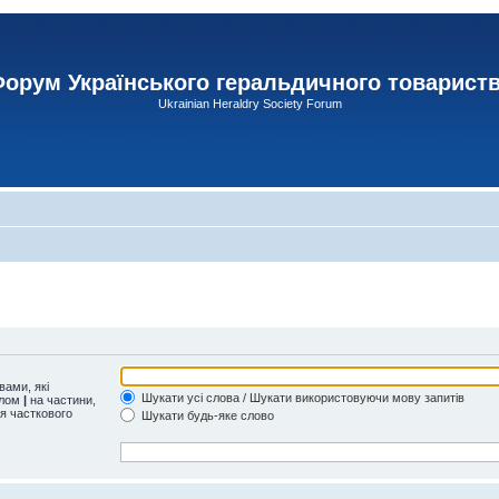
орум Українського геральдичного товарист
Ukrainian Heraldry Society Forum
ами, які
Шукати усі слова / Шукати використовуючи мову запитів
олом
|
на частини,
ля часткового
Шукати будь-яке слово