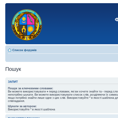
Ф
Список форумів
Пошук
ЗАПИТ
Пошук за ключовими словами:
Ви можете використовувати
+
перед словами, які ви хочете знайти та
-
перед слов
непотрібно шукати. Ви можете використовувати список слів, розділяючи їх симв
якщо потрібно знайти лише одне з цих слів. Використовуйте * в якості шаблона д
співпадання.
Шукати за автором:
Використовуйте * в якості шаблона