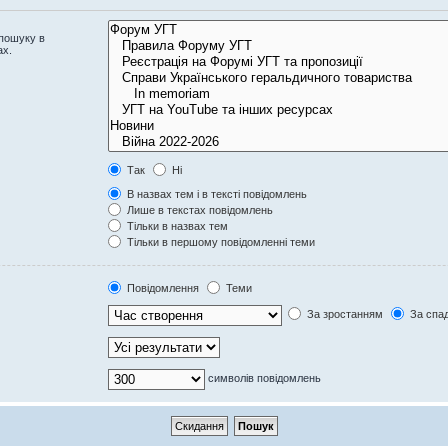
 пошуку в
ах.
Так
Ні
В назвах тем і в тексті повідомлень
Лише в текстах повідомлень
Тільки в назвах тем
Тільки в першому повідомленні теми
Повідомлення
Теми
За зростанням
За спа
символів повідомлень