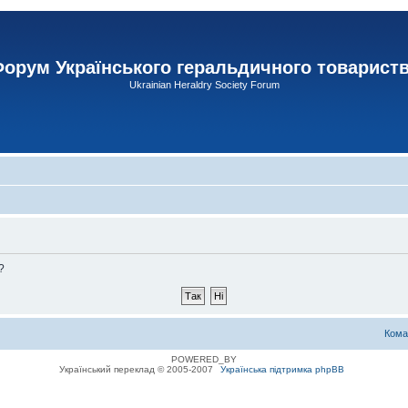
орум Українського геральдичного товарист
Ukrainian Heraldry Society Forum
?
Кома
POWERED_BY
Український переклад © 2005-2007
Українська підтримка phpBB