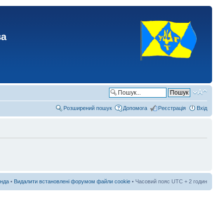
ва
Розширений пошук
Допомога
Реєстрація
Вхід
нда
•
Видалити встановлені форумом файли cookie
• Часовий пояс UTC + 2 годин