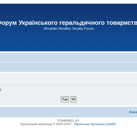
орум Українського геральдичного товарист
Ukrainian Heraldry Society Forum
?
Кома
POWERED_BY
Український переклад © 2005-2007
Українська підтримка phpBB