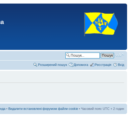
ва
Розширений пошук
Допомога
Реєстрація
Вхід
нда
•
Видалити встановлені форумом файли cookie
• Часовий пояс UTC + 2 годин