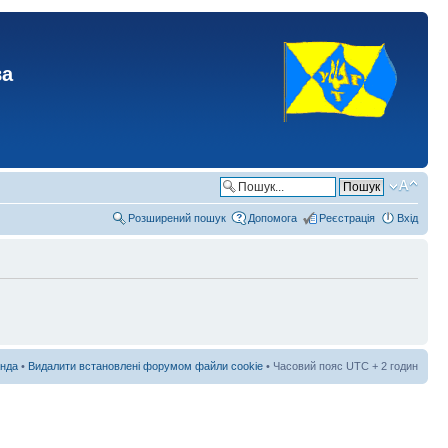
ва
Розширений пошук
Допомога
Реєстрація
Вхід
нда
•
Видалити встановлені форумом файли cookie
• Часовий пояс UTC + 2 годин