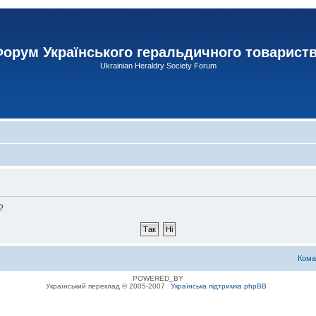
орум Українського геральдичного товарист
Ukrainian Heraldry Society Forum
?
Кома
POWERED_BY
Український переклад © 2005-2007
Українська підтримка phpBB