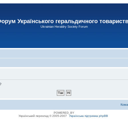
орум Українського геральдичного товарист
Ukrainian Heraldry Society Forum
?
Кома
POWERED_BY
Український переклад © 2005-2007
Українська підтримка phpBB