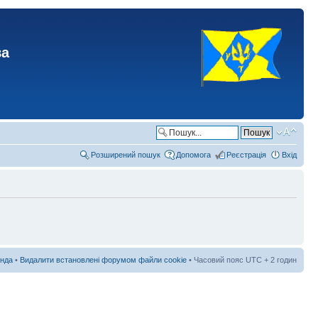
ва
Розширений пошук
Допомога
Реєстрація
Вхід
нда
•
Видалити встановлені форумом файли cookie
• Часовий пояс UTC + 2 годин