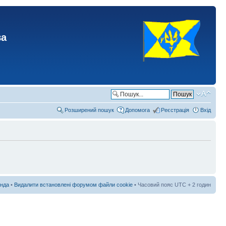
ва
Розширений пошук
Допомога
Реєстрація
Вхід
нда
•
Видалити встановлені форумом файли cookie
• Часовий пояс UTC + 2 годин