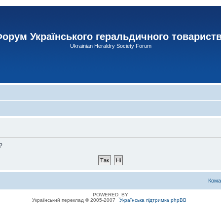
орум Українського геральдичного товарист
Ukrainian Heraldry Society Forum
?
Кома
POWERED_BY
Український переклад © 2005-2007
Українська підтримка phpBB