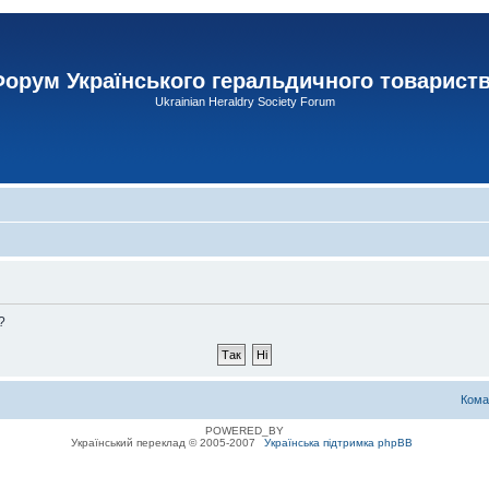
орум Українського геральдичного товарист
Ukrainian Heraldry Society Forum
?
Кома
POWERED_BY
Український переклад © 2005-2007
Українська підтримка phpBB