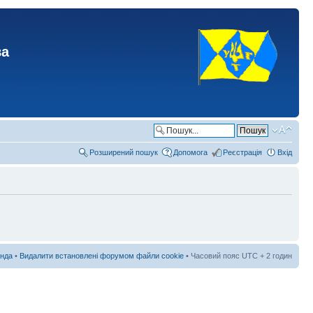
ва
Розширений пошук
Допомога
Реєстрація
Вхід
нда
•
Видалити встановлені форумом файли cookie
• Часовий пояс UTC + 2 годин