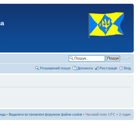
ва
Розширений пошук
Допомога
Реєстрація
Вхід
нда
•
Видалити встановлені форумом файли cookie
• Часовий пояс UTC + 2 годин