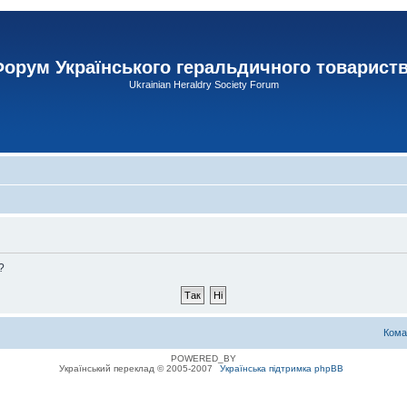
орум Українського геральдичного товарист
Ukrainian Heraldry Society Forum
?
Кома
POWERED_BY
Український переклад © 2005-2007
Українська підтримка phpBB