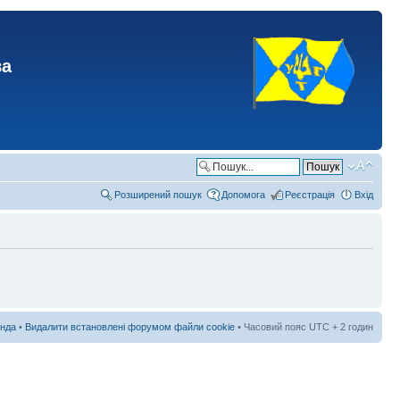
ва
Розширений пошук
Допомога
Реєстрація
Вхід
нда
•
Видалити встановлені форумом файли cookie
• Часовий пояс UTC + 2 годин