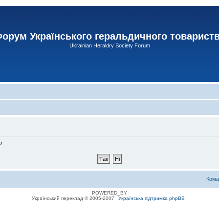
орум Українського геральдичного товарист
Ukrainian Heraldry Society Forum
?
Кома
POWERED_BY
Український переклад © 2005-2007
Українська підтримка phpBB