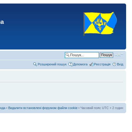
ва
Розширений пошук
Допомога
Реєстрація
Вхід
нда
•
Видалити встановлені форумом файли cookie
• Часовий пояс UTC + 2 годин