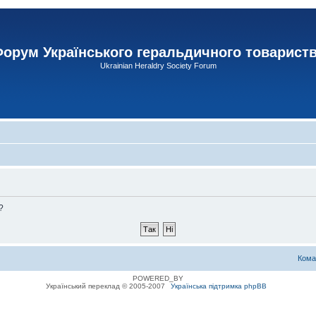
орум Українського геральдичного товарист
Ukrainian Heraldry Society Forum
?
Кома
POWERED_BY
Український переклад © 2005-2007
Українська підтримка phpBB