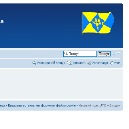
ва
Розширений пошук
Допомога
Реєстрація
Вхід
нда
•
Видалити встановлені форумом файли cookie
• Часовий пояс UTC + 2 годин