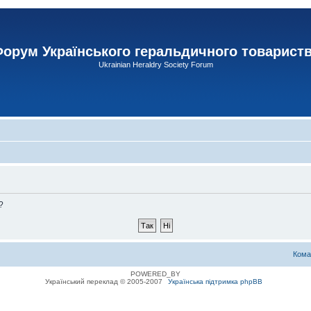
орум Українського геральдичного товарист
Ukrainian Heraldry Society Forum
?
Кома
POWERED_BY
Український переклад © 2005-2007
Українська підтримка phpBB