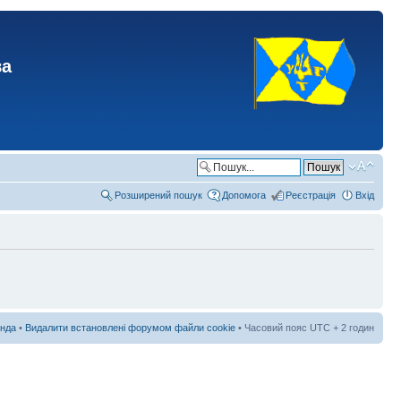
ва
Розширений пошук
Допомога
Реєстрація
Вхід
нда
•
Видалити встановлені форумом файли cookie
• Часовий пояс UTC + 2 годин