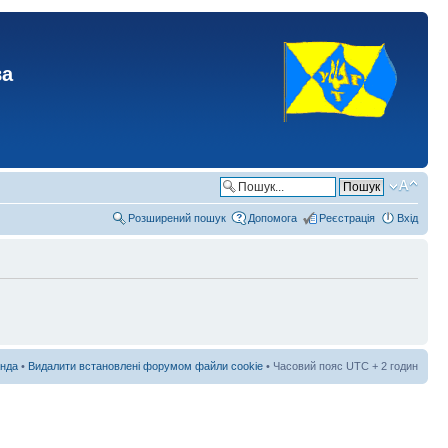
ва
Розширений пошук
Допомога
Реєстрація
Вхід
нда
•
Видалити встановлені форумом файли cookie
• Часовий пояс UTC + 2 годин