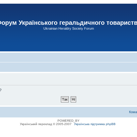
орум Українського геральдичного товарист
Ukrainian Heraldry Society Forum
?
Кома
POWERED_BY
Український переклад © 2005-2007
Українська підтримка phpBB