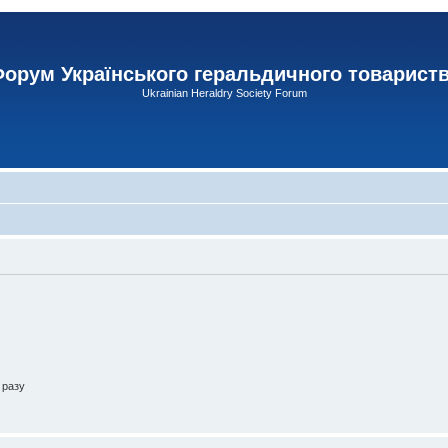
орум Українського геральдичного товарист
Ukrainian Heraldry Society Forum
 разу