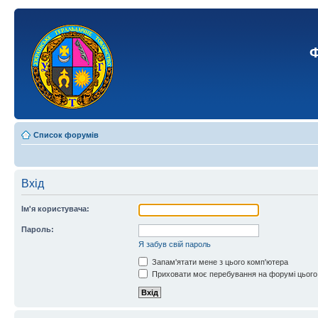
Ф
Список форумів
Вхід
Ім'я користувача:
Пароль:
Я забув свій пароль
Запам'ятати мене з цього комп'ютера
Приховати моє перебування на форумі цього