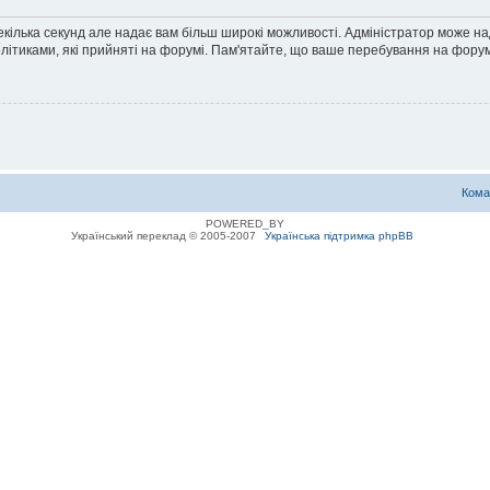
екілька секунд але надає вам більш широкі можливості. Адміністратор може н
олітиками, які прийняті на форумі. Пам'ятайте, що ваше перебування на форум
Кома
POWERED_BY
Український переклад © 2005-2007
Українська підтримка phpBB