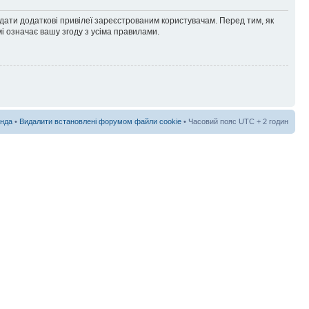
адати додаткові привілеї зареєстрованим користувачам. Перед тим, як
і означає вашу згоду з усіма правилами.
нда
•
Видалити встановлені форумом файли cookie
• Часовий пояс UTC + 2 годин